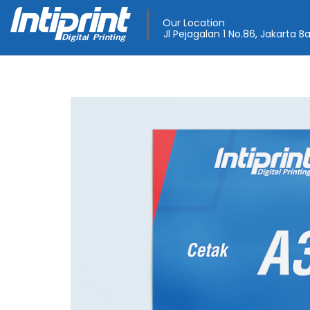
Our Location
Jl Pejagalan 1 No.86, Jakarta B