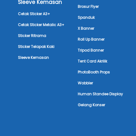
Sleeve Kemasan
Brosur Flyer
Cetak Sticker A3+
Spanduk
Cetak Sticker Metalic A3+
X Banner
Sticker Ritrama
Roll Up Banner
Sticker Telapak Kaki
Tripod Banner
Sleeve Kemasan
Tent Card Akrilik
PhotoBooth Props
Wobbler
Human Standee Display
Gelang Konser