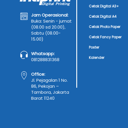
Cetak Digital A3+
Jam Operasional:
Cetak Digital A4
Buka: Senin - jumat
(08.00 sd 20.00),
Cetak Photo Paper
Sabtu (08.00-
Cetak Fancy Paper
15.00)
Poster
Whatsapp:
Kalender
081288831368
Office:
Jl. Pejagalan 1 No.
86, Pekojan –
Tambora, Jakarta
Barat 11240