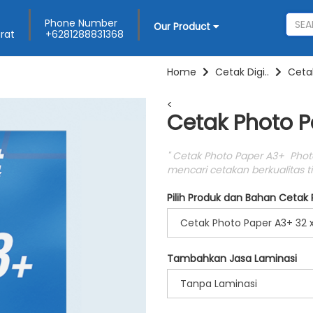
Phone Number
Our Product
arat
+6281288831368
Home
Cetak Digi..
Ceta
<
Cetak Photo P
" Cetak Photo Paper A3+ Phot
mencari cetakan berkualitas ting
Pilih Produk dan Bahan Cetak
Cetak Photo Paper A3+ 32 
Tambahkan Jasa Laminasi
Tanpa Laminasi