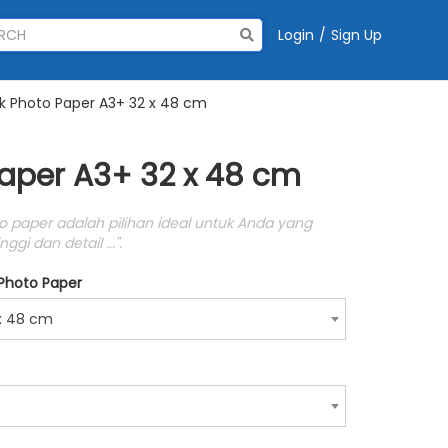
Login
/
Sign Up
k Photo Paper A3+ 32 x 48 cm
aper A3+ 32 x 48 cm
o paper adalah pilihan ideal untuk Anda yang
gi dan detail ...".
 Photo Paper
x 48 cm